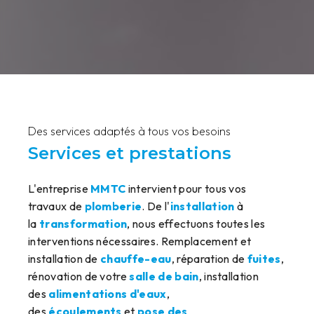
Des services adaptés à tous vos besoins
Services et prestations
L'entreprise
MMTC
intervient pour tous vos
travaux de
plomberie
. De l'
installation
à
la
transformation
, nous effectuons toutes les
interventions nécessaires. Remplacement et
installation de
chauffe-eau
, réparation de
fuites
,
rénovation de votre
salle de bain
, installation
des
alimentations d'eaux
,
des
écoulements
et
pose des