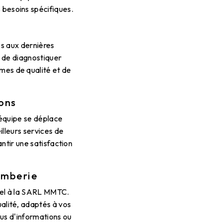
 besoins spécifiques.
s aux dernières
 de diagnostiquer
mes de qualité et de
rons
 équipe se déplace
illeurs services de
ntir une satisfaction
omberie
ppel à la SARL MMTC.
ualité, adaptés à vos
lus d'informations ou