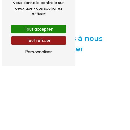
vous donne le contrôle sur
ceux que vous souhaitez
activer
Tout accepter
N'hésitez pas à nous
Tout refuser
contacter
Personnaliser